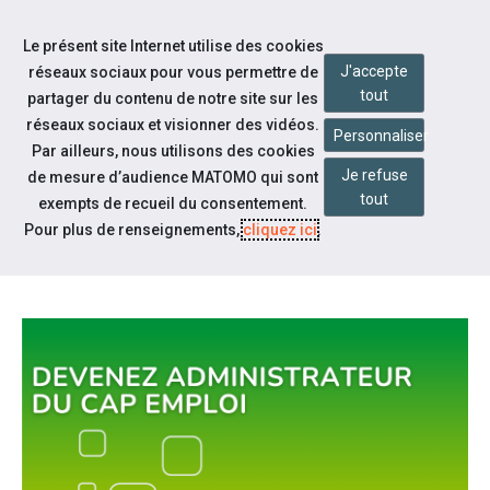
Accéder à notre page Twitter
Aller à la navigation
Le présent site Internet utilise des cookies
Aller au contenu
J'accepte
réseaux sociaux pour vous permettre de
tout
partager du contenu de notre site sur les
réseaux sociaux et visionner des vidéos.
Personnaliser
Par ailleurs, nous utilisons des cookies
Je refuse
de mesure d’audience MATOMO qui sont
Qui sommes-nous ?
tout
exempts de recueil du consentement.
DEVENEZ ADMINISTRATEUR DU
Pour plus de renseignements,
cliquez ici
.
CAP EMPLOI