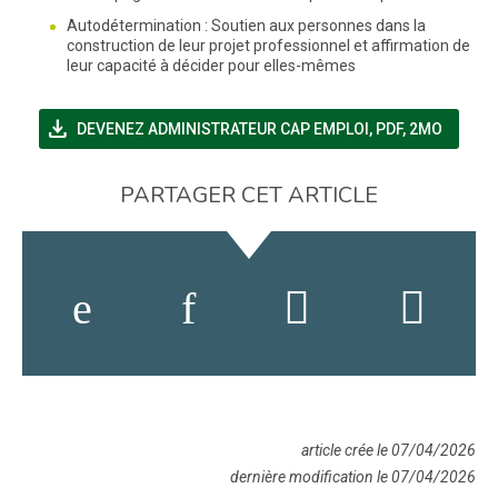
Autodétermination : Soutien aux personnes dans la
construction de leur projet professionnel et affirmation de
leur capacité à décider pour elles-mêmes
file_download
(NOUVELLE FENÊT
DEVENEZ ADMINISTRATEUR CAP EMPLOI
,
PDF, 2MO
PARTAGER CET ARTICLE
article crée le 07/04/2026
dernière modification le 07/04/2026