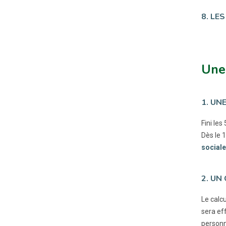
8. LE
Une 
1. UN
Fini les
Dès le 
sociale
2. UN
Le calcu
sera ef
personn