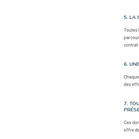
5. LA
Toutes 
parcour
contrat 
6. UN
Chaque 
des eff
7. TO
PRÉSE
Ces don
offre d