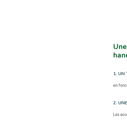
Une 
han
1. UN
en fonct
2. UN
Les acco