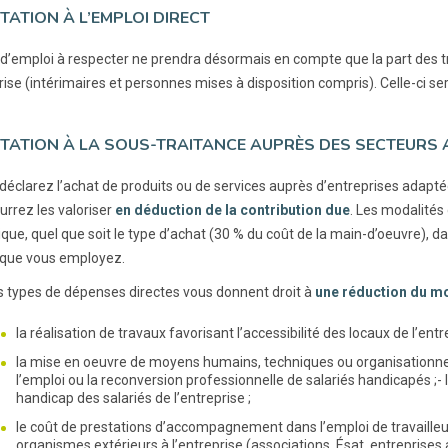
CITATION À L’EMPLOI DIRECT
 d’emploi à respecter ne prendra désormais en compte que la part des 
prise (intérimaires et personnes mises à disposition compris). Celle-ci s
CITATION À LA SOUS-TRAITANCE AUPRÈS DES SECTEURS
 déclarez l’achat de produits ou de services auprès d’entreprises adapt
urrez les valoriser
en déduction de la contribution due
. Les modalités 
ique, quel que soit le type d’achat (30 % du coût de la main-d’oeuvre), 
que vous employez.
s types de dépenses directes vous donnent droit à
une réduction du mo
la réalisation de travaux favorisant l’accessibilité des locaux de l’ent
la mise en oeuvre de moyens humains, techniques ou organisationne
l’emploi ou la reconversion professionnelle de salariés handicapés ;-
handicap des salariés de l’entreprise ;
le coût de prestations d’accompagnement dans l’emploi de travaille
organismes extérieurs à l’entreprise (associations, Ésat, entrepris