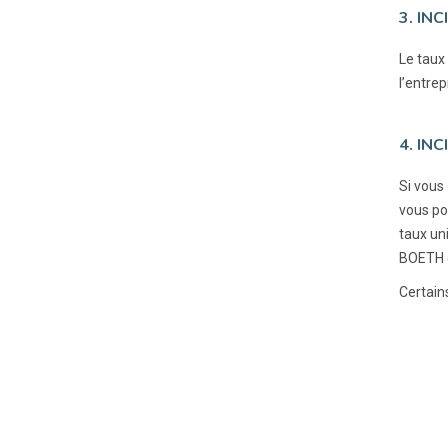
3. IN
Le taux
l’entre
4. IN
Si vous
vous po
taux un
BOETH 
Certain