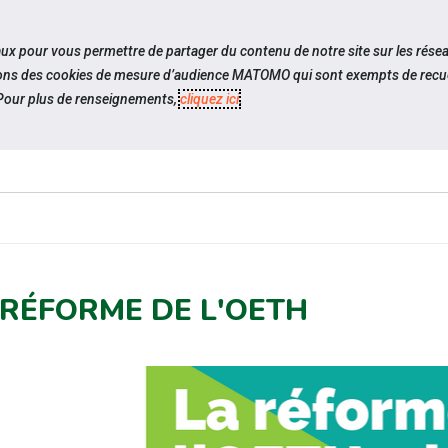
travel_explore
Si
iaux pour vous permettre de partager du contenu de notre site sur les rése
ilisons des cookies de mesure d’audience MATOMO qui sont exempts de recue
our plus de renseignements,
cliquez ici
.
QUI SOMMES-
ACTUAL
NOUS ?
 RÉFORME DE L'OETH