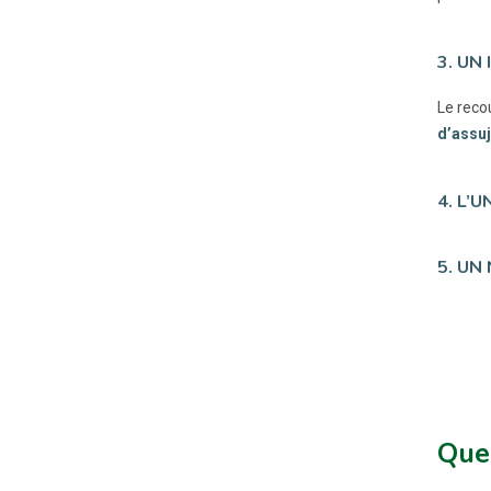
3. UN
Le reco
d’assuj
4. L’
5. UN
Quel