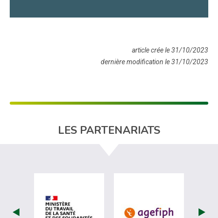
article crée le 31/10/2023
dernière modification le 31/10/2023
LES PARTENARIATS
visiter les site de Ministère du travail (
visiter les si