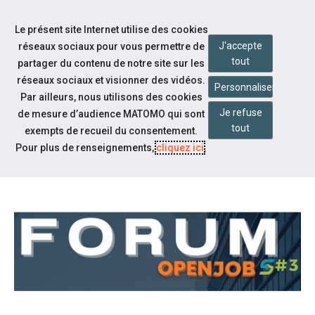
Accéder à notre page Twitter
Aller à la navigation
Le présent site Internet utilise des cookies
Aller au contenu
J'accepte
réseaux sociaux pour vous permettre de
tout
partager du contenu de notre site sur les
réseaux sociaux et visionner des vidéos.
Personnaliser
Par ailleurs, nous utilisons des cookies
Je refuse
de mesure d’audience MATOMO qui sont
Actualités
tout
exempts de recueil du consentement.
FORUM OPEN JOB
Pour plus de renseignements,
cliquez ici
.