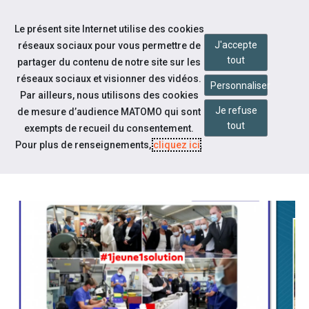
Accéder à notre page Twitter
Aller à la navigation
Le présent site Internet utilise des cookies
Aller au contenu
J'accepte
réseaux sociaux pour vous permettre de
tout
partager du contenu de notre site sur les
réseaux sociaux et visionner des vidéos.
Personnaliser
Par ailleurs, nous utilisons des cookies
Je refuse
de mesure d’audience MATOMO qui sont
Actualités
tout
exempts de recueil du consentement.
EMPLOI DES JEUNES | PLAN "1
Pour plus de renseignements,
cliquez ici
.
JEUNE, 1 SOLUTION"